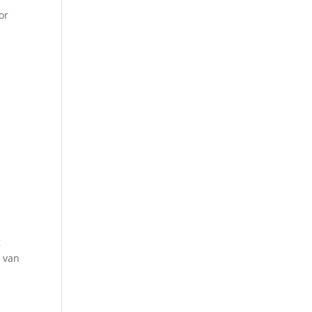
or
g
g van