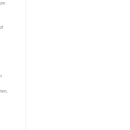
 om
of
.
t
an
ten,