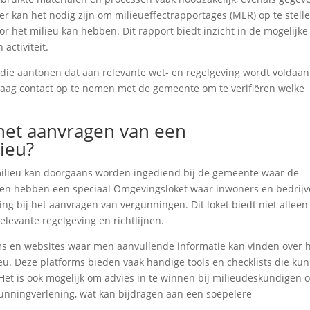
r kan het nodig zijn om milieueffectrapportages (MER) op te stelle
voor het milieu kan hebben. Dit rapport biedt inzicht in de mogelijke
activiteit.
ie aantonen dat aan relevante wet- en regelgeving wordt voldaan
aag contact op te nemen met de gemeente om te verifiëren welke
 het aanvragen van een
ieu?
ilieu kan doorgaans worden ingediend bij de gemeente waar de
nten hebben een speciaal Omgevingsloket waar inwoners en bedrij
ng bij het aanvragen van vergunningen. Dit loket biedt niet alleen
elevante regelgeving en richtlijnen.
rms en websites waar men aanvullende informatie kan vinden over 
. Deze platforms bieden vaak handige tools en checklists die ku
Het is ook mogelijk om advies in te winnen bij milieudeskundigen o
gunningverlening, wat kan bijdragen aan een soepelere