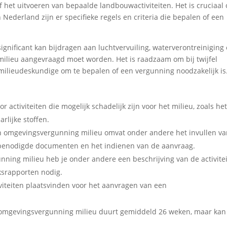
het uitvoeren van bepaalde landbouwactiviteiten. Het is cruciaal
Nederland zijn er specifieke regels en criteria die bepalen of een
significant kan bijdragen aan luchtvervuiling, waterverontreiniging 
milieu aangevraagd moet worden. Het is raadzaam om bij twijfel
ilieudeskundige om te bepalen of een vergunning noodzakelijk is
activiteiten die mogelijk schadelijk zijn voor het milieu, zoals he
rlijke stoffen.
n omgevingsvergunning milieu omvat onder andere het invullen v
 benodigde documenten en het indienen van de aanvraag.
ning milieu heb je onder andere een beschrijving van de activitei
ksrapporten nodig.
iviteiten plaatsvinden voor het aanvragen van een
 omgevingsvergunning milieu duurt gemiddeld 26 weken, maar kan