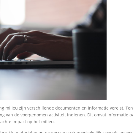
g milieu zijn verschillende documenten en informatie vereist. Te
ng van de voorgenomen activiteit indienen. Dit omvat informatie o
rwachte impact op het milieu.
bruikte materialen en processen vaak noodzakelijk, evenals gegev