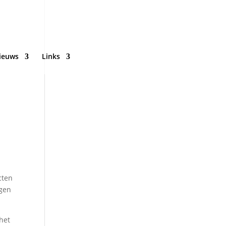
ieuws
Links
cten
rgen
 het