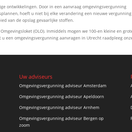
tige ontwikkelingen. Door in een aanvraag omgevingsvergunning
splannen, hoeft u niet bij elke verandering een nieuwe vergunning
ied van de opslag gevaarlijke stoffen.
a Omgevingsloket (OLO). Inmiddels mogen we 100-en kleine en grot
t u een omgevingsvergunning aanvragen in Utrecht raadpleeg onz
Uw adviseurs
Omgevingsvergunning adviseur Amsterdam
Omgevingsvergunning adviseur Apeldoorn
Omgevingsvergunning adviseur Arnhem
Omgevingsvergunning adviseur Bergen op
zoom