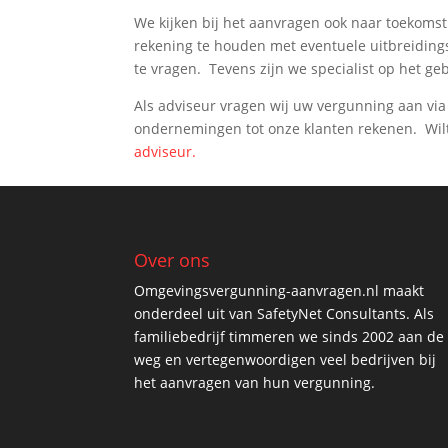
We kijken bij het aanvragen ook naar toekoms
rekening te houden met eventuele uitbreiding
te vragen. Tevens zijn we specialist op het geb
Als adviseur vragen wij uw vergunning aan vi
ondernemingen tot onze klanten rekenen. Wil
adviseur.
Over ons
Omgevingsvergunning-aanvragen.nl maakt
onderdeel uit van SafetyNet Consultants. Als
familiebedrijf timmeren we sinds 2002 aan de
weg en vertegenwoordigen veel bedrijven bij
het aanvragen van hun vergunning.