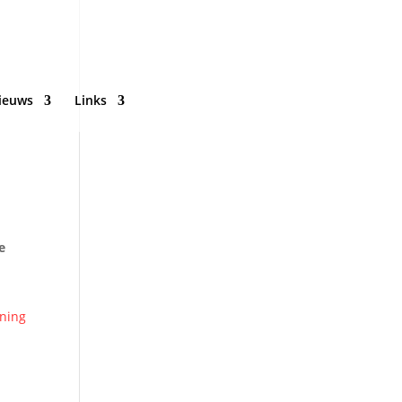
ieuws
Links
e