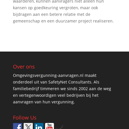
waarderen, kunnen aanvragers niet alleen hun
kansen op goedkeuring vergroten, maar ook
bijdragen aan een betere relatie met de
gemeenschap en een duurzamer project realiseren.
Over ons
Omgevingsvergunning-aanvragen.nl maakt
onderdeel uit van SafetyNet Consultants. Als
familiebedrijf timmeren we sinds 2002 aan de weg
en vertegenwoordigen veel bedrijven bij het
aanvragen van hun vergunning.
Follow Us
by