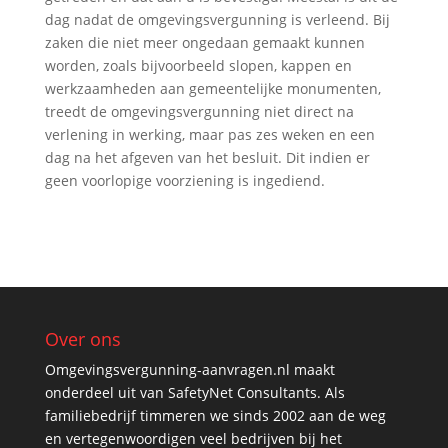
dag nadat de omgevingsvergunning is verleend. Bij
zaken die niet meer ongedaan gemaakt kunnen
worden, zoals bijvoorbeeld slopen, kappen en
werkzaamheden aan gemeentelijke monumenten,
treedt de omgevingsvergunning niet direct na
verlening in werking, maar pas zes weken en een
dag na het afgeven van het besluit. Dit indien er
geen voorlopige voorziening is ingediend.
Over ons
Omgevingsvergunning-aanvragen.nl maakt
onderdeel uit van SafetyNet Consultants. Als
familiebedrijf timmeren we sinds 2002 aan de weg
en vertegenwoordigen veel bedrijven bij het